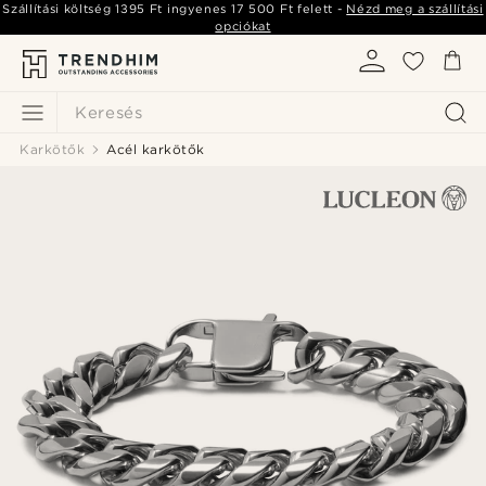
Szállítási költség
1395 Ft
ingyenes
17 500 Ft
felett -
Nézd meg a szállítási
opciókat
Keresés
Karkötők
Acél karkötők