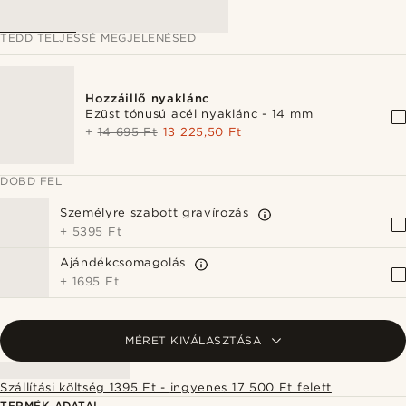
TEDD TELJESSÉ MEGJELENÉSED
Hozzáillő nyaklánc
Ezüst tónusú acél nyaklánc - 14 mm
+
14 695 Ft
13 225,50 Ft
DOBD FEL
Személyre szabott gravírozás
+
5395 Ft
Ajándékcsomagolás
+
1695 Ft
MÉRET KIVÁLASZTÁSA
Szállítási költség 1395 Ft - ingyenes 17 500 Ft felett
TERMÉK ADATAI