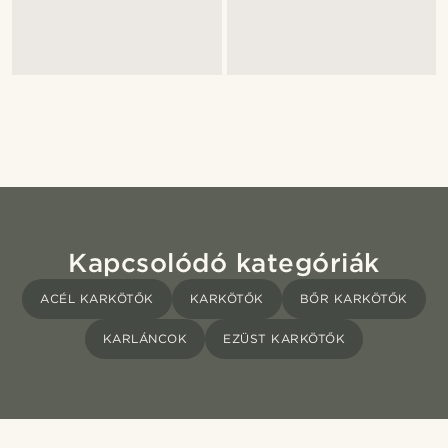
Kapcsolódó kategóriák
ACÉL KARKÖTŐK
KARKÖTŐK
BŐR KARKÖTŐK
KARLÁNCOK
EZÜST KARKÖTŐK