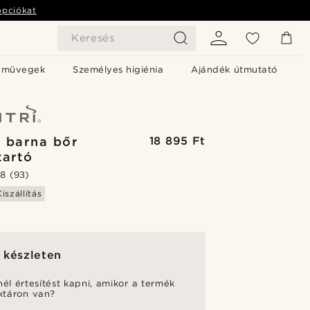
opciókat
Keresés
emüvegek
Személyes higiénia
Ajándék útmutató
i barna bőr
18 895 Ft
tartó
.8
(93)
iszállítás
 készleten
nél értesítést kapni, amikor a termék
aktáron van?