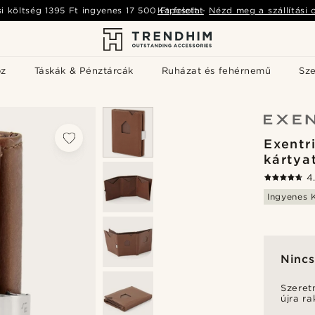
si költség
1395 Ft
ingyenes
17 500 Ft
Kapcsolat
felett
-
Nézd meg a szállítási 
öz
Táskák & Pénztárcák
Ruházat és fehérnemű
Sz
Exentr
kártya
4
Ingyenes K
Nincs
Szeret
újra r