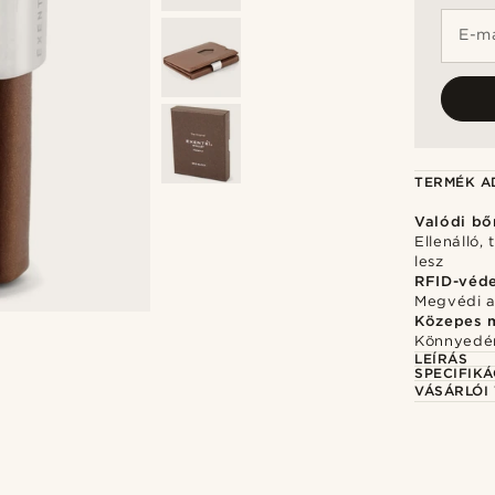
E-ma
TERMÉK A
Valódi bő
Ellenálló,
lesz
RFID-véd
Megvédi a 
Közepes 
Könnyedén
LEÍRÁS
SPECIFIKÁ
VÁSÁRLÓI