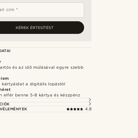
il cím *
KÉREK ÉRTESÍTÉST
DATAI
r
 tartós és az idő múlásával egyre szebb
elem
kártyáidat a digitális lopástól
méret
 elfér benne 5-8 kártya és készpénz
CIÓK
 VÉLEMÉNYEK
4.8