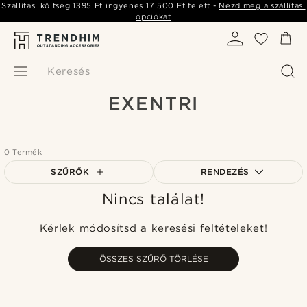
Szállítási költség
1395 Ft
ingyenes
17 500 Ft
felett -
Nézd meg a szállítási
opciókat
Keresés
EXENTRI
0 Termék
SZŰRŐK
RENDEZÉS
Nincs találat!
A legkeresettebb
Legfrissebb
Kérlek módosítsd a keresési feltételeket!
Legalacsonyabb ár
Legmagasabb ár
ÖSSZES SZŰRŐ TÖRLÉSE