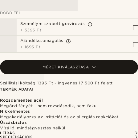
DOBD FEL
Személyre szabott gravírozás
+
5395 Ft
Ajándékcsomagolás
+
1695 Ft
MÉRET KIVÁLASZTÁSA
Szállítási költség 1395 Ft - ingyenes 17 500 Ft felett
TERMÉK ADATAI
Rozsdamentes acél
Megőrzi fényét - nem rozsdásodik, nem fakul
Nikkelmentes
Megakadályozza az irritációt és az allergiás reakciókat
Úszásbiztos
Vízálló, minőségvesztés nélkül
LEÍRÁS
SPECIFIKÁCIÓK