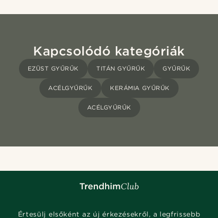
Kapcsolódó kategóriák
EZÜST GYŰRŰK
TITÁN GYŰRŰK
GYŰRŰK
ACÉLGYŰRŰK
KERÁMIA GYŰRŰK
ACÉLGYŰRŰK
Értesülj elsőként az új érkezésekről, a legfrissebb