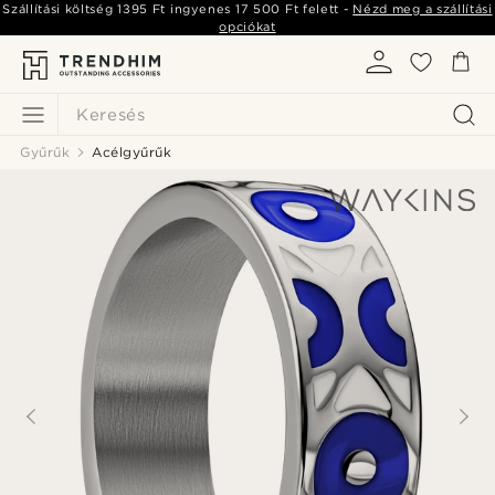
Szállítási költség
1395 Ft
ingyenes
17 500 Ft
felett -
Nézd meg a szállítási
opciókat
Keresés
Gyűrűk
Acélgyűrűk