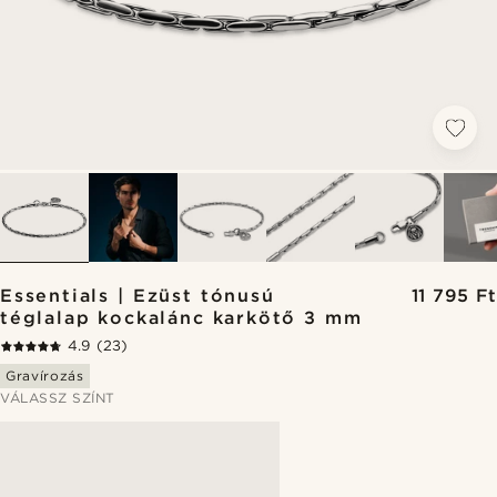
Essentials | Ezüst tónusú
11 795 Ft
téglalap kockalánc karkötő 3 mm
4.9
(23)
Gravírozás
VÁLASSZ SZÍNT