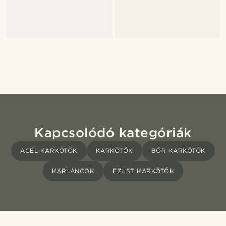
Kapcsolódó kategóriák
ACÉL KARKÖTŐK
KARKÖTŐK
BŐR KARKÖTŐK
KARLÁNCOK
EZÜST KARKÖTŐK