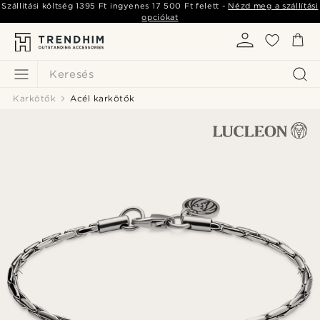
Szállítási költség
1395 Ft
ingyenes
17 500 Ft
felett -
Nézd meg a szállítási
opciókat
Keresés
Karkötők
Acél karkötők