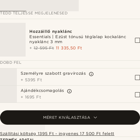
TEDD TELJESSÉ MEGJELENÉSED
Hozzáillő nyaklánc
Essentials | Ezüst tónusú téglalap kockalánc
nyaklánc 3 mm
+
12 595 Ft
11 335,50 Ft
DOBD FEL
Személyre szabott gravírozás
+
5395 Ft
Ajándékcsomagolás
+
1695 Ft
MÉRET KIVÁLASZTÁSA
Szállítási költség 1395 Ft - ingyenes 17 500 Ft felett
TERMÉK ADATAI