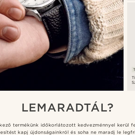
a
k
T
S
g
a
k
LEMARADTÁL?
kező termékünk időkorlátozott kedvezménnyel kerül fel
tesítést kapj újdonságainkról és soha ne maradj le legf