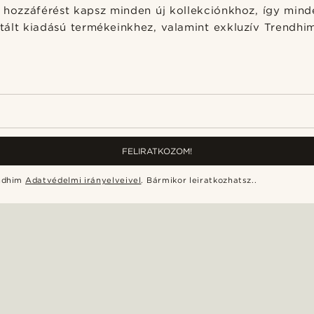
ai hozzáférést kapsz minden új kollekciónkhoz, így mind
itált kiadású termékeinkhez, valamint exkluzív Trendhi
FELIRATKOZOM!
endhim
Adatvédelmi irányelveivel
.
Bármikor leiratkozhatsz.
.