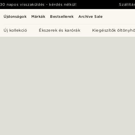
30 napos visszaküldés - kérdés nélkül!
Szállítá
Újdonságok
Márkák
Bestsellerek
Archive Sale
Új kollekció
Ékszerek és karórák
Kiegészítők öltönyh