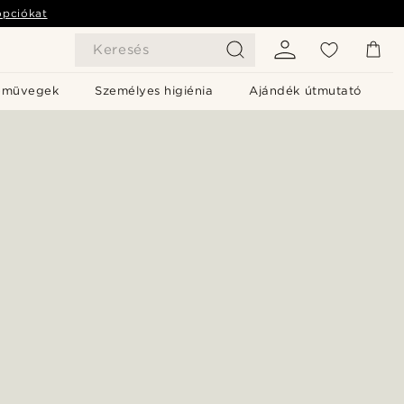
opciókat
Keresés
emüvegek
Személyes higiénia
Ajándék útmutató