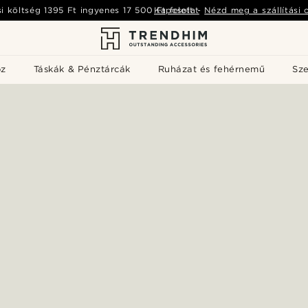
si költség
1395 Ft
ingyenes
17 500 Ft
Kapcsolat
felett
-
Nézd meg a szállítási 
öz
Táskák & Pénztárcák
Ruházat és fehérnemű
Sz