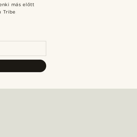
enki más előtt
m Tribe