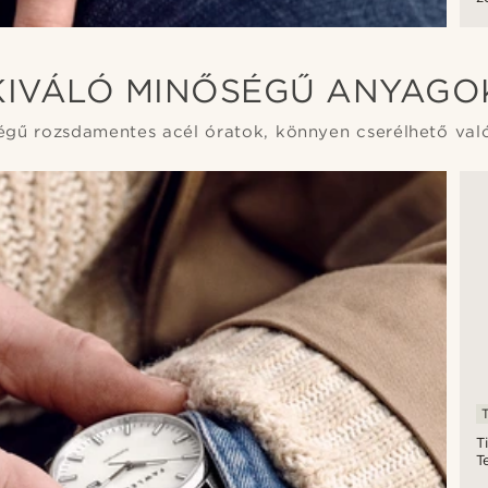
g
a
k
KIVÁLÓ MINŐSÉGŰ ANYAGO
gű rozsdamentes acél óratok, könnyen cserélhető valód
T
T
g