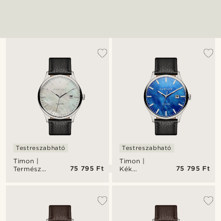
Testreszabható
Testreszabható
Timon |
Timon |
75 795 Ft
75 795 Ft
Természetes
Kék
gyöngyház
gyöngyház
automatikus
automatikus
karóra
karóra