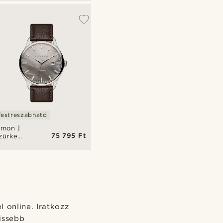
utomatikus
aróra
Testreszabható
imon |
75 795 Ft
zürke
yöngyház
utomatikus
aróra
 online. Iratkozz
rissebb