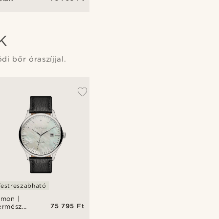
yöngyház
utomatikus
aróra
K
i bőr óraszíjjal.
Testreszabható
imon |
75 795 Ft
ermészetes
yöngyház