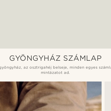
GYÖNGYHÁZ SZÁMLAP
gyöngyház, az osztrigahéj belseje, minden egyes száml
mintázatot ad.