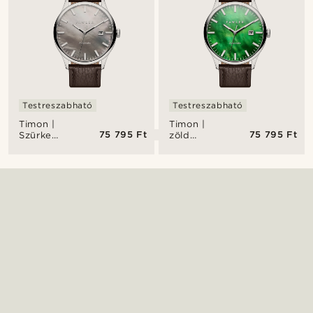
Testreszabható
Testreszabható
Timon |
Timon |
75 795 Ft
75 795 Ft
Szürke
zöld
gyöngyház
gyöngyház
automatikus
automatikus
karóra
karóra