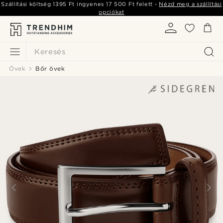
Szállítási költség
1395 Ft
ingyenes
17 500 Ft
felett -
Nézd meg a szállítási
opciókat
Keresés
Övek
Bőr övek