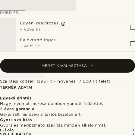
DOBD FEL
Egyéni gravírozás
+
6295 Ft
Fa övtartó fogas
+
4195 Ft
MÉRET KIVÁLASZTÁSA
Szállítási költség 1395 Ft - ingyenes 17 500 Ft felett
TERMÉK ADATAI
Egyedi érintés
Hagyj nyomot merész dombornyomott felülettel.
2 éves garancia
Garantált minőség a tartós bizalomért.
Gyors szállítás
Gyors és megbízható szállítás minden alkalommal.
LEÍRÁS
SPECIFIKÁCIÓK