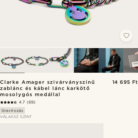
Clarke Amager szivárványszínű
14 695 Ft
zablánc és kábel lánc karkötő
mosolygós medállal
4.7
(69)
Gravírozás
VÁLASSZ SZÍNT