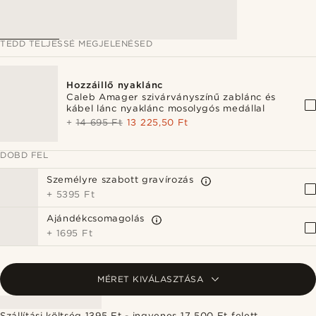
TEDD TELJESSÉ MEGJELENÉSED
Hozzáillő nyaklánc
Caleb Amager szivárványszínű zablánc és
kábel lánc nyaklánc mosolygós medállal
+
14 695 Ft
13 225,50 Ft
DOBD FEL
Személyre szabott gravírozás
+
5395 Ft
Ajándékcsomagolás
+
1695 Ft
MÉRET KIVÁLASZTÁSA
Szállítási költség 1395 Ft - ingyenes 17 500 Ft felett