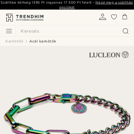
Szállítási költség
1395 Ft
ingyenes
17 500 Ft
felett -
Nézd meg a szállítási
opciókat
Keresés
Karkötők
Acél karkötők