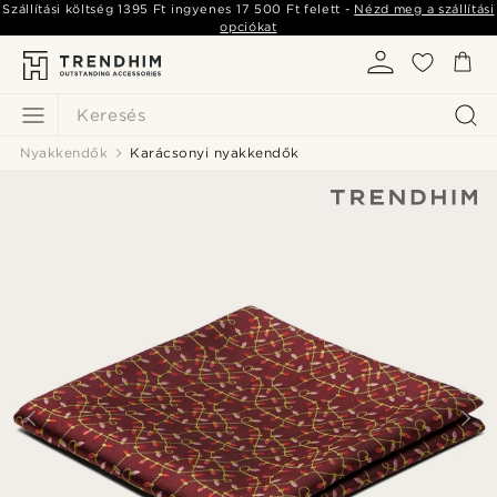
Szállítási költség
1395 Ft
ingyenes
17 500 Ft
felett -
Nézd meg a szállítási
opciókat
Keresés
Nyakkendők
Karácsonyi nyakkendők