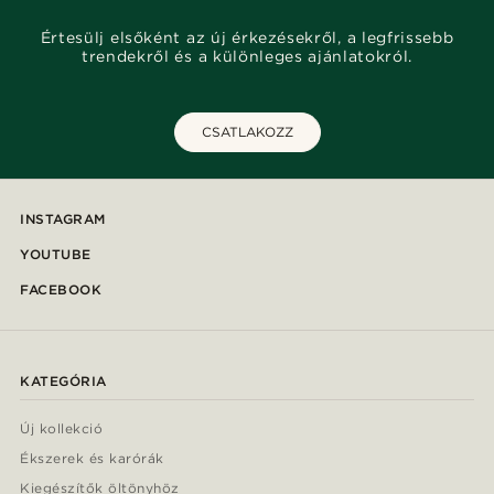
Értesülj elsőként az új érkezésekről, a legfrissebb
trendekről és a különleges ajánlatokról.
CSATLAKOZZ
INSTAGRAM
YOUTUBE
FACEBOOK
KATEGÓRIA
Új kollekció
Ékszerek és karórák
Kiegészítők öltönyhöz