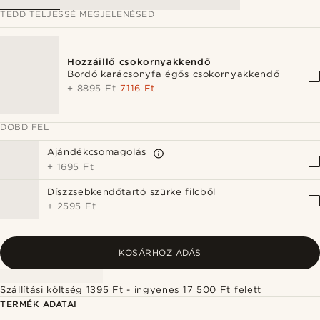
TEDD TELJESSÉ MEGJELENÉSED
Hozzáillő csokornyakkendő
Bordó karácsonyfa égős csokornyakkendő
+
8895 Ft
7116 Ft
DOBD FEL
Ajándékcsomagolás
+
1695 Ft
Díszzsebkendőtartó szürke filcből
+
2595 Ft
KOSÁRHOZ ADÁS
Szállítási költség 1395 Ft - ingyenes 17 500 Ft felett
TERMÉK ADATAI