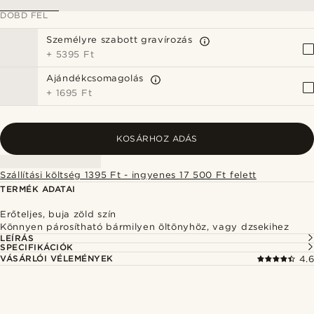
DOBD FEL
Személyre szabott gravírozás
+
5395 Ft
Ajándékcsomagolás
+
1695 Ft
KOSÁRHOZ ADÁS
Szállítási költség 1395 Ft - ingyenes 17 500 Ft felett
TERMÉK ADATAI
Erőteljes, buja zöld szín
Könnyen párosítható bármilyen öltönyhöz, vagy dzsekihez
LEÍRÁS
SPECIFIKÁCIÓK
VÁSÁRLÓI VÉLEMÉNYEK
4.6