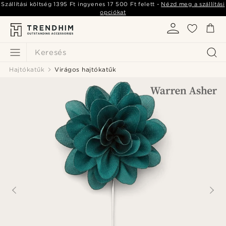
Szállítási költség
1395 Ft
ingyenes
17 500 Ft
felett -
Nézd meg a szállítási
opciókat
Keresés
Hajtókatűk
Virágos hajtókatűk