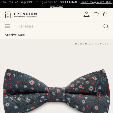
Szállítási költség
1395 Ft
ingyenes
17 500 Ft
felett -
Nézd meg a szállítási
opciókat
Keresés
Archive Sale