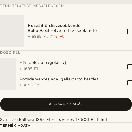
TEDD TELJESSÉ MEGJELENÉSED
Hozzáillő díszzsebkendő
Boho Basil selyem díszzsebkendő
+
8895 Ft
7116 Ft
DOBD FEL
Ajándékcsomagolás
+
1695 Ft
Rozsdamentes acél gallértartó készlet
+
4195 Ft
KOSÁRHOZ ADÁS
Szállítási költség 1395 Ft - ingyenes 17 500 Ft felett
TERMÉK ADATAI