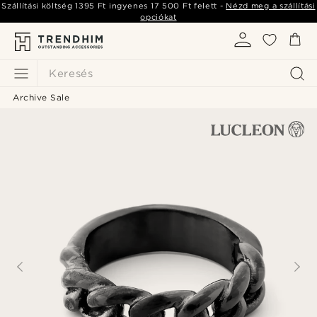
Szállítási költség
1395 Ft
ingyenes
17 500 Ft
felett -
Nézd meg a szállítási
opciókat
Keresés
Archive Sale