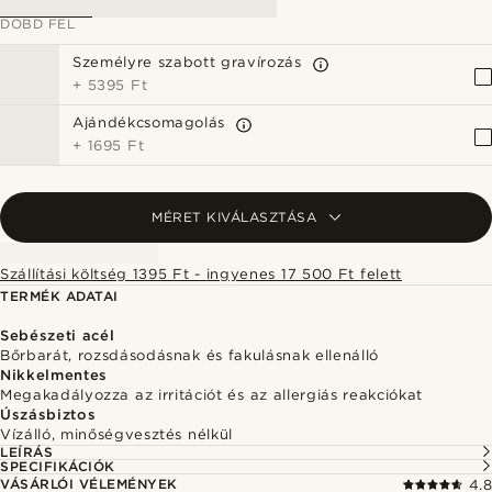
DOBD FEL
Személyre szabott gravírozás
+
5395 Ft
Ajándékcsomagolás
+
1695 Ft
MÉRET KIVÁLASZTÁSA
Szállítási költség 1395 Ft - ingyenes 17 500 Ft felett
TERMÉK ADATAI
Sebészeti acél
Bőrbarát, rozsdásodásnak és fakulásnak ellenálló
Nikkelmentes
Megakadályozza az irritációt és az allergiás reakciókat
Úszásbiztos
Vízálló, minőségvesztés nélkül
LEÍRÁS
SPECIFIKÁCIÓK
VÁSÁRLÓI VÉLEMÉNYEK
4.8