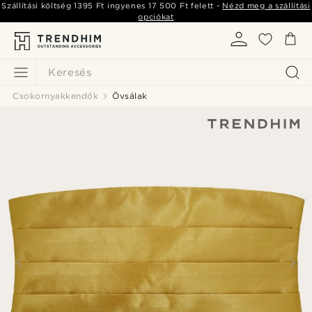
Szállítási költség
1395 Ft
ingyenes
17 500 Ft
felett -
Nézd meg a szállítási
opciókat
Keresés
Csokornyakkendők
Övsálak