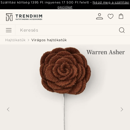
Szállítási költség
1395 Ft
ingyenes
17 500 Ft
felett -
Nézd meg a szállítási
opciókat
Keresés
Hajtókatűk
Virágos hajtókatűk