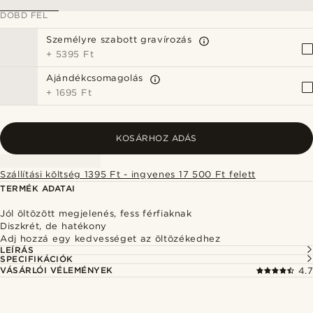
DOBD FEL
Személyre szabott gravírozás
+
5395 Ft
Ajándékcsomagolás
+
1695 Ft
KOSÁRHOZ ADÁS
Szállítási költség 1395 Ft - ingyenes 17 500 Ft felett
TERMÉK ADATAI
Jól öltözött megjelenés, fess férfiaknak
Diszkrét, de hatékony
Adj hozzá egy kedvességet az öltözékedhez
LEÍRÁS
SPECIFIKÁCIÓK
VÁSÁRLÓI VÉLEMÉNYEK
4.7