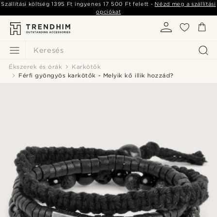
Szállítási költség
1395 Ft
ingyenes
17 500 Ft
felett -
Nézd meg a szállítási
opciókat
Keresés
Ékszerek és órák
Karkötők
Férfi gyöngyös karkötők - Melyik kő illik hozzád?