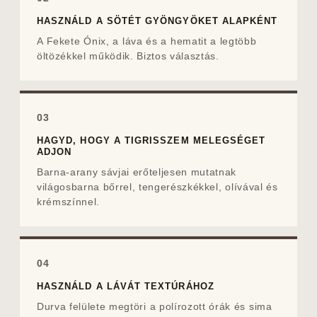
HASZNÁLD A SÖTÉT GYÖNGYÖKET ALAPKÉNT
A Fekete Ónix, a láva és a hematit a legtöbb
öltözékkel működik. Biztos választás.
03
HAGYD, HOGY A TIGRISSZEM MELEGSÉGET
ADJON
Barna-arany sávjai erőteljesen mutatnak
világosbarna bőrrel, tengerészkékkel, olívával és
krémszínnel.
04
HASZNÁLD A LÁVÁT TEXTÚRÁHOZ
Durva felülete megtöri a polírozott órák és sima