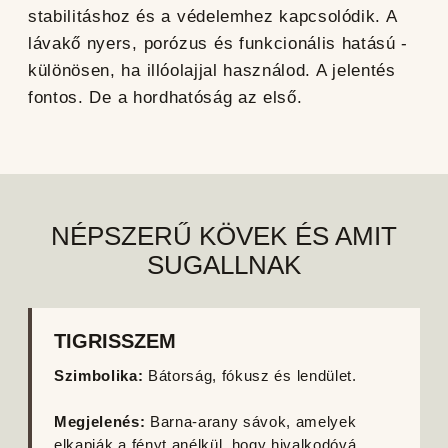
stabilitáshoz és a védelemhez kapcsolódik. A
lávakő nyers, porózus és funkcionális hatású -
különösen, ha illóolajjal használod. A jelentés
fontos. De a hordhatóság az első.
NÉPSZERŰ KÖVEK ÉS AMIT
SUGALLNAK
TIGRISSZEM
Szimbolika:
Bátorság, fókusz és lendület.
Megjelenés:
Barna-arany sávok, amelyek
elkapják a fényt anélkül, hogy hivalkodóvá