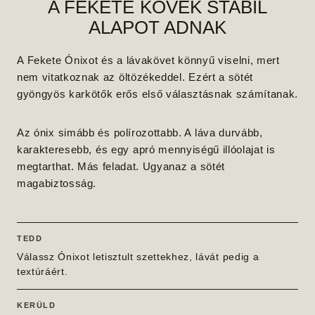
A FEKETE KÖVEK STABIL
ALAPOT ADNAK
A Fekete Ónixot és a lávakövet könnyű viselni, mert
nem vitatkoznak az öltözékeddel. Ezért a sötét
gyöngyös karkötők
erős első választásnak számítanak.
Az ónix simább és polírozottabb. A láva durvább,
karakteresebb, és egy apró mennyiségű illóolajat is
megtarthat. Más feladat. Ugyanaz a sötét
magabiztosság.
TEDD
Válassz Ónixot letisztult szettekhez, lávát pedig a
textúráért.
KERÜLD