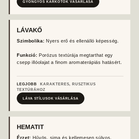
GYÖNGYÖS KARKÖTŐK VÁSÁRLÁSA
LÁVAKŐ
Szimbolika:
Nyers erő és ellenálló képesség.
Funkció:
Porózus textúrája megtarthat egy
csepp illóolajat a finom aromaterápiás hatásért.
LEGJOBB
KARAKTERES, RUSZTIKUS
TEXTÚRÁHOZ
LÁVA STÍLUSOK VÁSÁRLÁSA
HEMATIT
Érzet:
Hűvös, sima és kellemesen súlyos.