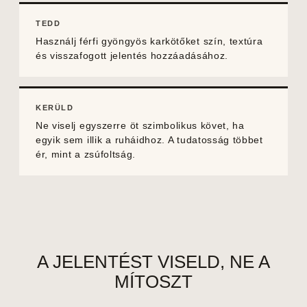
TEDD
Használj
férfi gyöngyös karkötőket
szín, textúra
és visszafogott jelentés hozzáadásához.
KERÜLD
Ne viselj egyszerre öt szimbolikus követ, ha
egyik sem illik a ruháidhoz. A tudatosság többet
ér, mint a zsúfoltság.
A JELENTÉST VISELD, NE A
MÍTOSZT