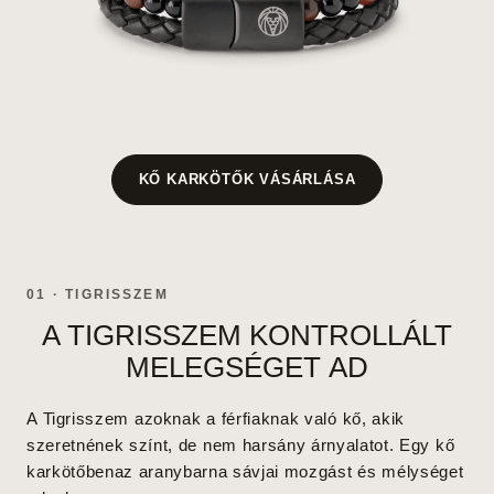
KŐ KARKÖTŐK VÁSÁRLÁSA
01 · TIGRISSZEM
A TIGRISSZEM KONTROLLÁLT
MELEGSÉGET AD
A Tigrisszem azoknak a férfiaknak való kő, akik
szeretnének színt, de nem harsány árnyalatot. Egy
kő
karkötőben
az aranybarna sávjai mozgást és mélységet