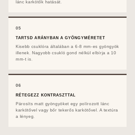
lánc karkötők hatását.
05
TARTSD ARÁNYBAN A GYÖNGYMÉRETET
Kisebb csuklóra általában a 6-8 mm-es gyöngyök
illenek. Nagyobb csukló gond nélkül elbírja a 10
mm-t is.
06
RÉTEGEZZ KONTRASZTTAL
Párosíts matt gyöngyöket egy polírozott
lánc
karkötővel
vagy bőr tekerős karkötővel. A textúra
a lényeg.