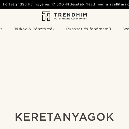
si költség
1395 Ft
ingyenes
17 500 Ft
Kapcsolat
felett
-
Nézd meg a szállítási 
öz
Táskák & Pénztárcák
Ruházat és fehérnemű
Sz
KERETANYAGOK