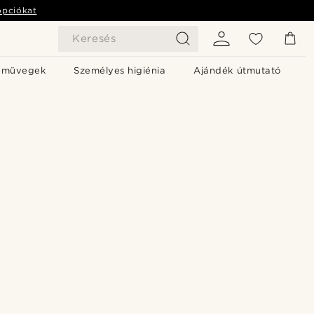
opciókat
Keresés
emüvegek
Személyes higiénia
Ajándék útmutató