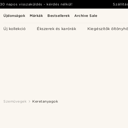
30 napos visszaküldés - kérdés nélkül!
Szállítá
Újdonságok
Márkák
Bestsellerek
Archive Sale
Új kollekció
Ékszerek és karórák
Kiegészítők öltönyh
Szemüvegek
Keretanyagok