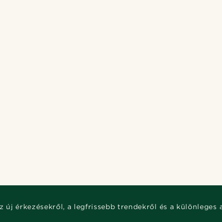
z új érkezésekről, a legfrissebb trendekről és a különleges 