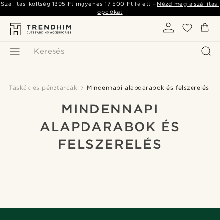
Szállítási költség
1395 Ft
ingyenes
17 500 Ft
felett -
Nézd meg a szállítási
opciókat
Keresés
Táskák és pénztárcák
Mindennapi alapdarabok és felszerelés
MINDENNAPI
ALAPDARABOK ÉS
FELSZERELÉS