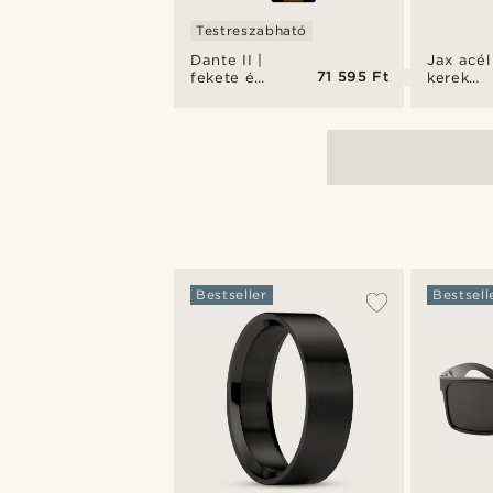
Testreszabható
Dante II |
Jax acél
71 595 Ft
fekete és
kerek
arany
fülbeval
tónusú
csontváz
karóra
Bestseller
Bestsell