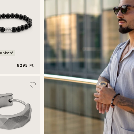
zabható
6295 Ft
ngyös