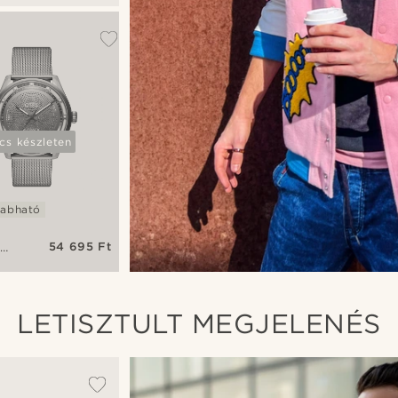
ó
cs készleten
zabható
54 695 Ft
ányszínű
ikus
z
LETISZTULT MEGJELENÉS