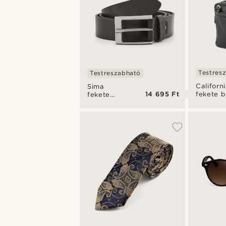
Testres
Testreszabható
Californ
Sima
14 695 Ft
fekete b
fekete
laptopt
bőröv