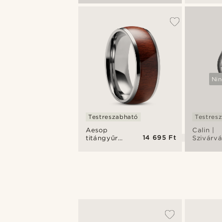
napszemüveg
fülbeval
tollal és
lánccal
Nin
Testreszabható
Testres
Aesop
Calin |
14 695 Ft
titángyűrű
Szivárv
fával
átlátszó
automat
csontvá
karóra