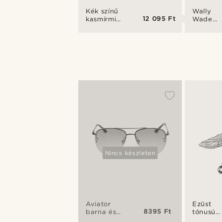
Kék színű
Wally
12 095 Ft
kasmírmintás
Wade
nyakkendő
teknőcm
barna
napsze
Nincs készleten
Aviator
Ezüst
8395 Ft
barna és
tónusú
sárga
acél kar