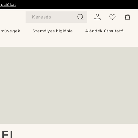
opciókat
Keresés
emüvegek
Személyes higiénia
Ajándék útmutató
FI