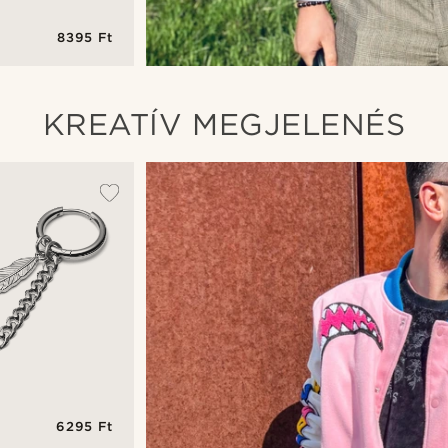
8395 Ft
intás
müveg
KREATÍV MEGJELENÉS
6295 Ft
ika