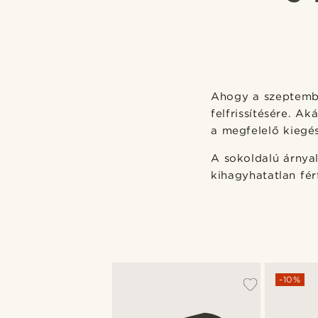
Ahogy a szeptember
felfrissítésére. Ak
a megfelelő kiegé
A sokoldalú árnya
kihagyhatatlan fér
-10%