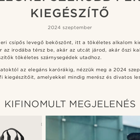
KIEGÉSZÍTŐ
2024 szeptember
i csípős levegő beköszönt, itt a tökéletes alkalom ki
ár az irodába térsz be, akár az utcát járod, akár őszi k
szítők tökéletes szárnysegédek utadhoz.
latoktól az elegáns karórákig, nézzük meg a 2024 sz
fi kiegészítőit, amelyekkel mindig merész és divatos les
KIFINOMULT MEGJELENÉS