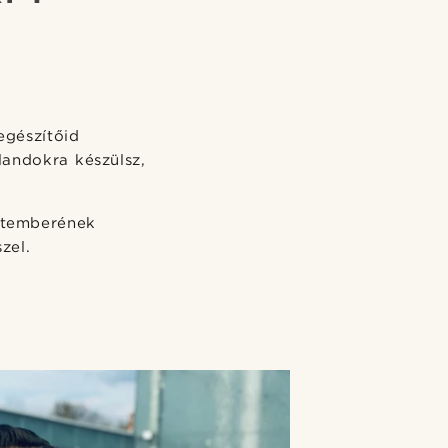
egészítőid
alandokra készülsz,
eptemberének
zel.