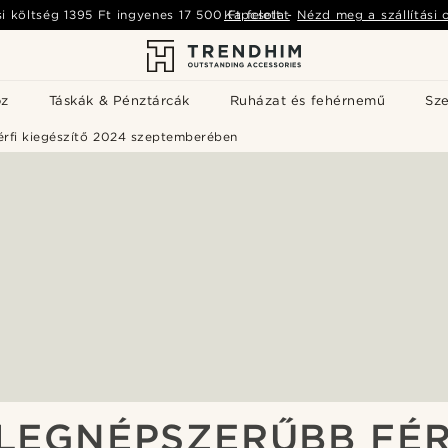
si költség
1395 Ft
ingyenes
17 500 Ft
Kapcsolat
felett
-
Nézd meg a szállítási 
öz
Táskák & Pénztárcák
Ruházat és fehérnemű
Sz
érfi kiegészítő 2024 szeptemberében
 LEGNÉPSZERŰBB FÉR