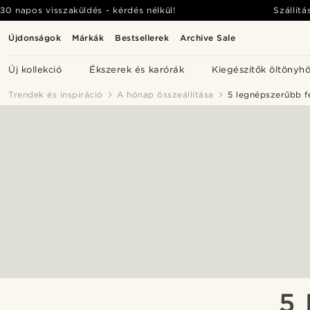
30 napos visszaküldés - kérdés nélkül!
Szállítá
Újdonságok
Márkák
Bestsellerek
Archive Sale
Új kollekció
Ékszerek és karórák
Kiegészítők öltönyh
Trendek és inspiráció
A hónap összeállítása
5 legnépszerűbb f
5