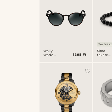
Testres
Wally
Sima
8395 Ft
Wade
fekete
teknőcmintás
ónixgyö
szürke
karkötő
napszemüveg