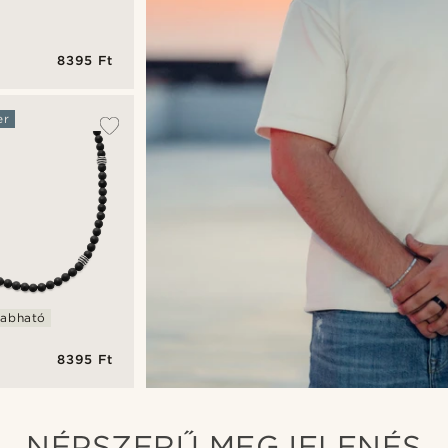
8395 Ft
müveg
er
t
el
zabható
8395 Ft
c
NÉPSZERŰ MEGJELENÉS