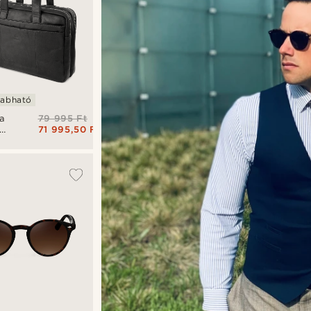
zabható
79 995 Ft
ia
71 995,50 Ft
őr
áska