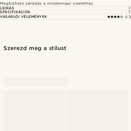
Megbízható záródás a mindennapi viselethez
LEÍRÁS
SPECIFIKÁCIÓK
VÁSÁRLÓI VÉLEMÉNYEK
4.3
Vásárold meg a stílust
Vásárold 
Szerezd meg a stílust
@stefanjohnturner
@seb_reyneke_