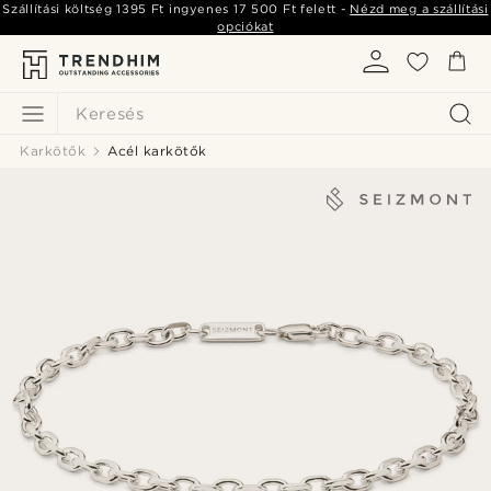
Szállítási költség
1395 Ft
ingyenes
17 500 Ft
felett -
Nézd meg a szállítási
opciókat
Keresés
Karkötők
Acél karkötők