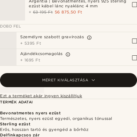
Argentia | Bevonatmentes, nyers 925 sterling
ezüst kábel lánc nyaklánc 4 mm
+
63 195 Ft
56 875,50 Ft
DOBD FEL
Személyre szabott gravírozás
+
5395 Ft
Ajándékcsomagolás
+
1695 Ft
MÉRET KIVÁLASZTÁSA
Ezt a terméket akár ingyen kiszállítjuk
TERMÉK ADATAI
Bevonatmentes nyers ezüst
Természetes, nyers ezüst egyedi, organikus tónussal
Sterling ezüst
Erős, hosszan tartó és gyengéd a bőrhöz
Delfinkapcsos zár