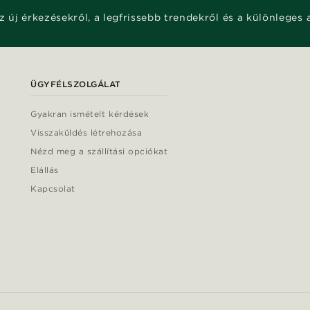
z új érkezésekről, a legfrissebb trendekről és a különleges 
ÜGYFÉLSZOLGÁLAT
Gyakran ismételt kérdések
Visszaküldés létrehozása
Nézd meg a szállítási opciókat
Elállás
Kapcsolat