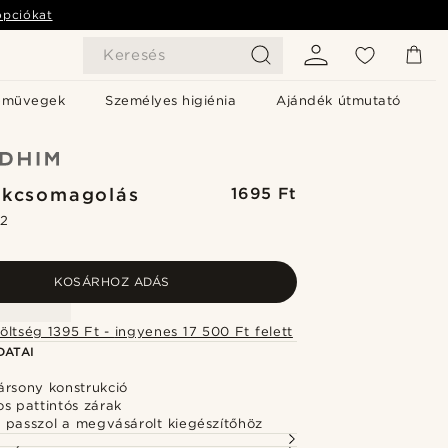
opciókat
Keresés
emüvegek
Személyes higiénia
Ajándék útmutató
ékcsomagolás
1695 Ft
.2
KOSÁRHOZ ADÁS
Szállítási költség 1395 Ft - ingyenes 17 500 Ft felett
DATAI
ársony konstrukció
s pattintós zárak
 passzol a megvásárolt kiegészítőhöz