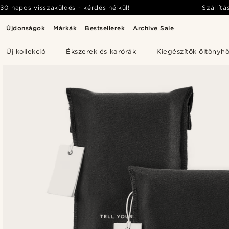
30 napos visszaküldés - kérdés nélkül!
Szállítá
Újdonságok
Márkák
Bestsellerek
Archive Sale
Új kollekció
Ékszerek és karórák
Kiegészítők öltönyh