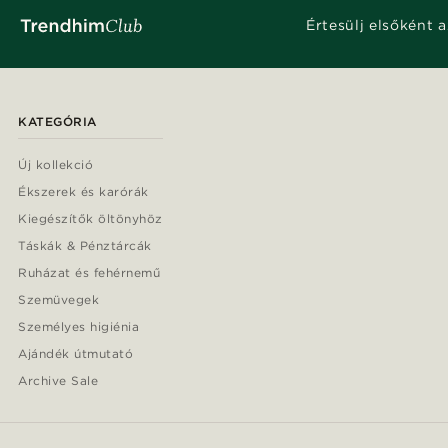
Értesülj elsőként a
KATEGÓRIA
Új kollekció
Ékszerek és karórák
Kiegészítők öltönyhöz
Táskák & Pénztárcák
Ruházat és fehérnemű
Szemüvegek
Személyes higiénia
Ajándék útmutató
Archive Sale