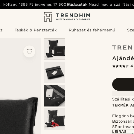
si költség
1395 Ft
ingyenes
17 500 Ft
Kapcsolat
felett
-
Nézd meg a szállítási 
öz
Táskák & Pénztárcák
Ruházat és fehérnemű
Sz
Ajánd
4
TERMÉK A
Elegáns b
Biztonságo
SPontosan
LEÍRÁS