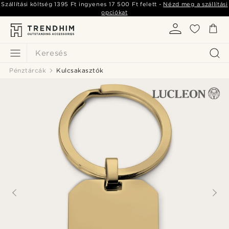
Szállítási költség
1395 Ft
ingyenes
17 500 Ft
felett -
Nézd meg a szállítási
opciókat
Keresés
Pénztárcák
Kulcsakasztók