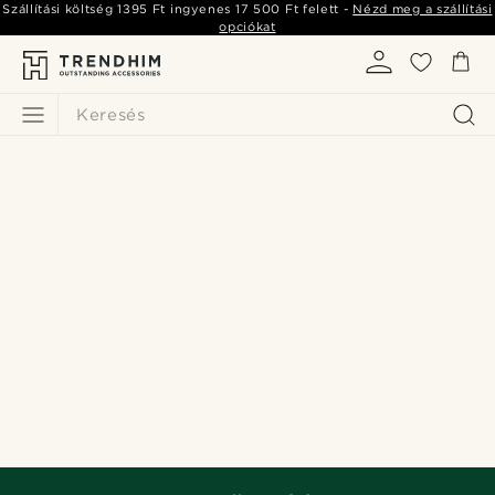
Szállítási költség
1395 Ft
ingyenes
17 500 Ft
felett -
Nézd meg a szállítási
opciókat
Keresés