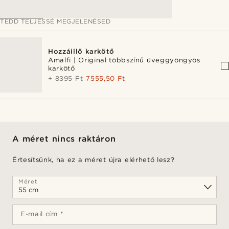
TEDD TELJESSÉ MEGJELENÉSED
Hozzáillő karkötő
Amalfi | Original többszínű üveggyöngyös
karkötő
+
8395 Ft
7555,50 Ft
A méret nincs raktáron
Értesítsünk, ha ez a méret újra elérhető lesz?
Méret
E-mail cím *