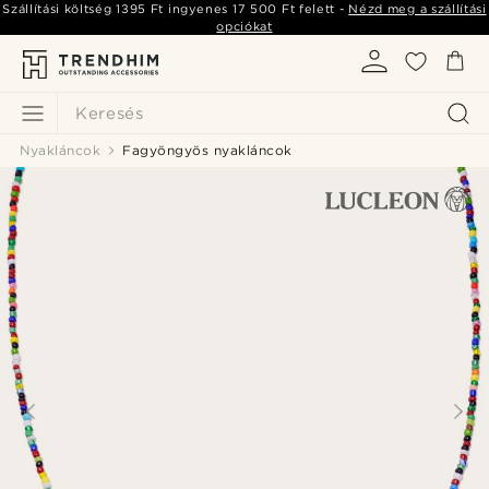
Szállítási költség
1395 Ft
ingyenes
17 500 Ft
felett -
Nézd meg a szállítási
opciókat
Keresés
Nyakláncok
Fagyöngyös nyakláncok