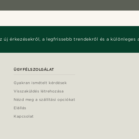
z új érkezésekről, a legfrissebb trendekről és a különleges 
ÜGYFÉLSZOLGÁLAT
Gyakran ismételt kérdések
Visszaküldés létrehozása
Nézd meg a szállítási opciókat
Elállás
Kapcsolat