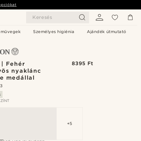
opciókat
Keresés
emüvegek
Személyes higiénia
Ajándék útmutató
 | Fehér
8395 Ft
ös nyaklánc
ye medállal
.3
s
ZÍNT
+5