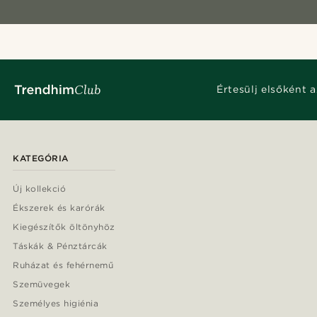
Értesülj elsőként a
KATEGÓRIA
Új kollekció
Ékszerek és karórák
Kiegészítők öltönyhöz
Táskák & Pénztárcák
Ruházat és fehérnemű
Szemüvegek
Személyes higiénia