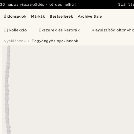
30 napos visszaküldés - kérdés nélkül!
Szállítá
Újdonságok
Márkák
Bestsellerek
Archive Sale
Új kollekció
Ékszerek és karórák
Kiegészítők öltönyh
Nyakláncok
Fagyöngyös nyakláncok