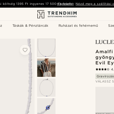
si költség
1395 Ft
ingyenes
17 500 Ft
Kapcsolat
felett
-
Nézd meg a szállítási 
öz
Táskák & Pénztárcák
Ruházat és fehérnemű
Sz
Amalfi
gyöngy
Evil E
4
Gravírozá
VÁLASSZ S