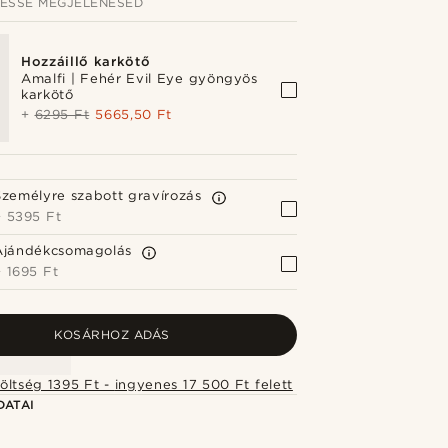
JESSÉ MEGJELENÉSED
Hozzáillő karkötő
Amalfi | Fehér Evil Eye gyöngyös
karkötő
+
6295 Ft
5665,50 Ft
Személyre szabott gravírozás
+
5395 Ft
Ajándékcsomagolás
+
1695 Ft
KOSÁRHOZ ADÁS
Szállítási költség 1395 Ft - ingyenes 17 500 Ft felett
DATAI