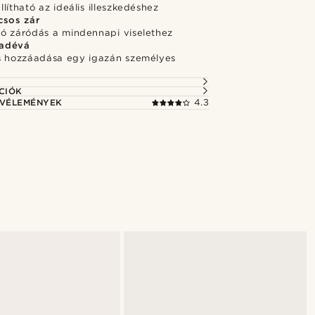
lítható az ideális illeszkedéshez
csos zár
ó záródás a mindennapi viselethez
adévá
s hozzáadása egy igazán személyes
CIÓK
 VÉLEMÉNYEK
4.3