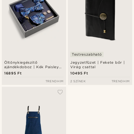
Testreszabható
Öltönykiegészítő
Jegyzetfüzet | Fekete bőr |
ajándékdoboz | Kék Paisley
Virág csattal
és arany tónusú szett
16895 Ft
10495 Ft
TRENDHIM
2 SZÍNEK
TRENDHIM