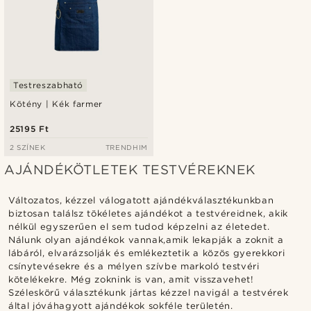
Testreszabható
Kötény | Kék farmer
25195 Ft
2 SZÍNEK
TRENDHIM
AJÁNDÉKÖTLETEK TESTVÉREKNEK
Változatos, kézzel válogatott ajándékválasztékunkban
biztosan találsz tökéletes ajándékot a testvéreidnek, akik
nélkül egyszerűen el sem tudod képzelni az életedet.
Nálunk olyan ajándékok vannak,amik lekapják a zoknit a
lábáról, elvarázsolják és emlékeztetik a közös gyerekkori
csínytevésekre és a mélyen szívbe markoló testvéri
kötelékekre. Még zoknink is van, amit visszavehet!
Széleskörű választékunk jártas kézzel navigál a testvérek
által jóváhagyott ajándékok sokféle területén.