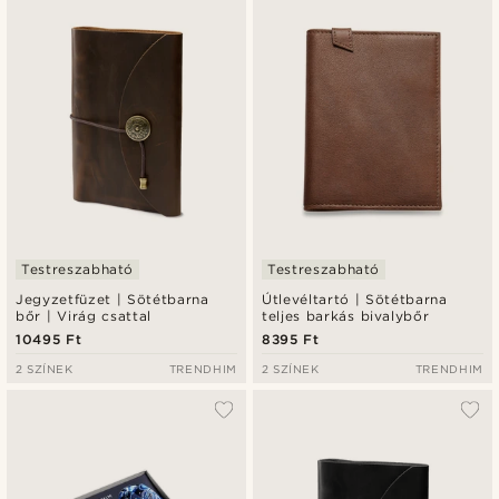
Legfrissebb
Legalacsonyabb ár
Legmagasabb ár
Testreszabható
Testreszabható
Jegyzetfüzet | Sötétbarna
Útlevéltartó | Sötétbarna
bőr | Virág csattal
teljes barkás bivalybőr
10495 Ft
8395 Ft
2 SZÍNEK
TRENDHIM
2 SZÍNEK
TRENDHIM