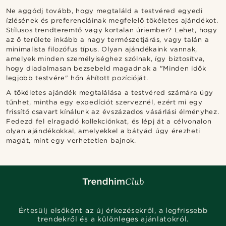
Ne aggódj tovább, hogy megtaláld a testvéred egyedi
ízlésének és preferenciáinak megfelelő tökéletes ajándékot.
Stílusos trendteremtő vagy kortalan úriember? Lehet, hogy
az ő területe inkább a nagy természetjárás, vagy talán a
minimalista filozófus típus. Olyan ajándékaink vannak,
amelyek minden személyiséghez szólnak, így biztosítva,
hogy diadalmasan bezsebeld magadnak a "Minden idők
legjobb testvére" hőn áhított pozícióját.
A tökéletes ajándék megtalálása a testvéred számára úgy
tűnhet, mintha egy expedíciót szerveznél, ezért mi egy
frissítő csavart kínálunk az évszázados vásárlási élményhez.
Fedezd fel elragadó kollekciónkat, és lépj át a célvonalon
olyan ajándékokkal, amelyekkel a bátyád úgy érezheti
magát, mint egy verhetetlen bajnok.
Értesülj elsőként az új érkezésekről, a legfrissebb
trendekről és a különleges ajánlatokról.