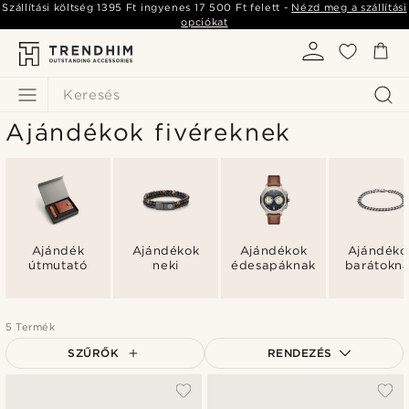
Szállítási költség
1395 Ft
ingyenes
17 500 Ft
felett -
Nézd meg a szállítási
opciókat
Keresés
Ajándékok fivéreknek
Ajándék
Ajándékok
Ajándékok
Ajándéko
útmutató
neki
édesapáknak
barátokn
5 Termék
SZŰRŐK
RENDEZÉS
A legkeresettebb