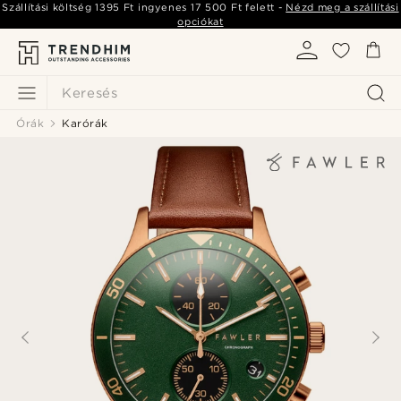
Szállítási költség
1395 Ft
ingyenes
17 500 Ft
felett -
Nézd meg a szállítási
opciókat
Keresés
Órák
Karórák