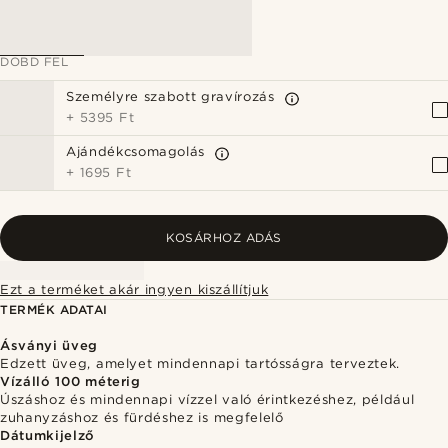
DOBD FEL
Személyre szabott gravírozás
+
5395 Ft
Ajándékcsomagolás
+
1695 Ft
KOSÁRHOZ ADÁS
Ezt a terméket akár ingyen kiszállítjuk
TERMÉK ADATAI
Ásványi üveg
Edzett üveg, amelyet mindennapi tartósságra terveztek.
Vízálló 100 méterig
Úszáshoz és mindennapi vízzel való érintkezéshez, például
zuhanyzáshoz és fürdéshez is megfelelő
Dátumkijelző