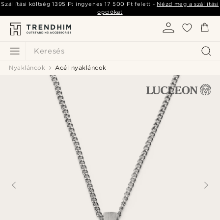
Szállítási költség
1395 Ft
ingyenes
17 500 Ft
felett -
Nézd meg a szállítási
opciókat
Keresés
Nyakláncok
Acél nyakláncok