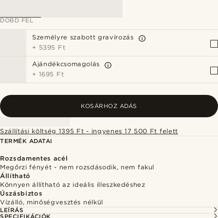
DOBD FEL
Személyre szabott gravírozás
+
5395 Ft
Ajándékcsomagolás
+
1695 Ft
KOSÁRHOZ ADÁS
Szállítási költség 1395 Ft - ingyenes 17 500 Ft felett
TERMÉK ADATAI
Rozsdamentes acél
Megőrzi fényét - nem rozsdásodik, nem fakul
Állítható
Könnyen állítható az ideális illeszkedéshez
Úszásbiztos
Vízálló, minőségvesztés nélkül
LEÍRÁS
SPECIFIKÁCIÓK