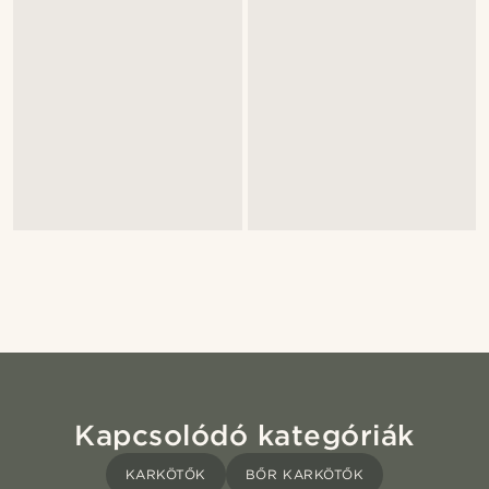
Kapcsolódó kategóriák
KARKÖTŐK
BŐR KARKÖTŐK