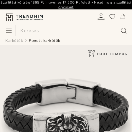
Szállítási költség
1395 Ft
ingyenes
17 500 Ft
felett -
Nézd meg a szállítási
opciókat
Keresés
Karkötők
Fonott karkötők