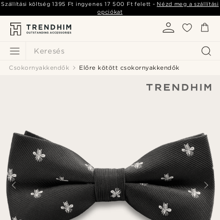
Szállítási költség
1395 Ft
ingyenes
17 500 Ft
felett -
Nézd meg a szállítási
opciókat
Keresés
Csokornyakkendők
Előre kötött csokornyakkendők