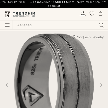
Szállítási költség
1395 Ft
ingyenes
17 500 Ft
felett -
Nézd meg a szállítási
opciókat
Keresés