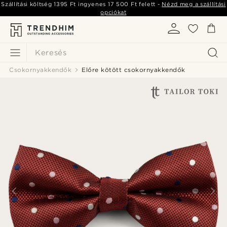
Szállítási költség
1395 Ft
ingyenes
17 500 Ft
felett -
Nézd meg a szállítási
opciókat
Keresés
Csokornyakkendők
Előre kötött csokornyakkendők