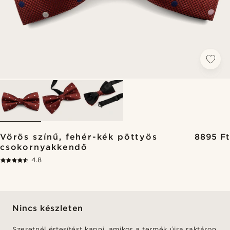
Vörös színű, fehér-kék pöttyös
8895 Ft
csokornyakkendő
4.8
Nincs készleten
Szeretnél értesítést kapni, amikor a termék újra raktáron