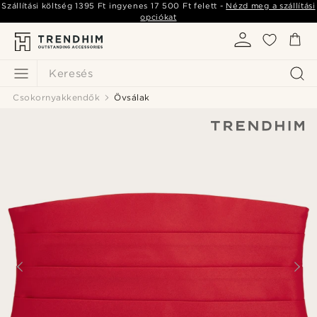
Szállítási költség
1395 Ft
ingyenes
17 500 Ft
felett -
Nézd meg a szállítási
opciókat
Keresés
Csokornyakkendők
Övsálak