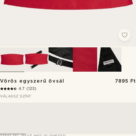
Vörös egyszerű övsál
7895 Ft
4.7
(123)
VÁLASSZ SZÍNT
TEDD TELJESSÉ MEGJELENÉSED