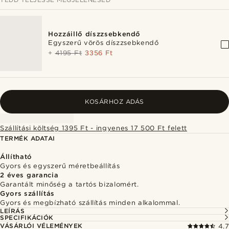
Hozzáillő díszzsebkendő
Egyszerű vörös díszzsebkendő
+
4195 Ft
3356 Ft
KOSÁRHOZ ADÁS
Szállítási költség 1395 Ft - ingyenes 17 500 Ft felett
TERMÉK ADATAI
Állítható
Gyors és egyszerű méretbeállítás
2 éves garancia
Garantált minőség a tartós bizalomért.
Gyors szállítás
Gyors és megbízható szállítás minden alkalommal.
LEÍRÁS
SPECIFIKÁCIÓK
VÁSÁRLÓI VÉLEMÉNYEK
4.7