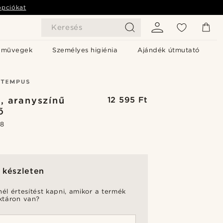
opciókat
Keresés
emüvegek
Személyes higiénia
Ajándék útmutató
, aranyszínű
12 595 Ft
ő
.8
 készleten
nél értesítést kapni, amikor a termék
aktáron van?