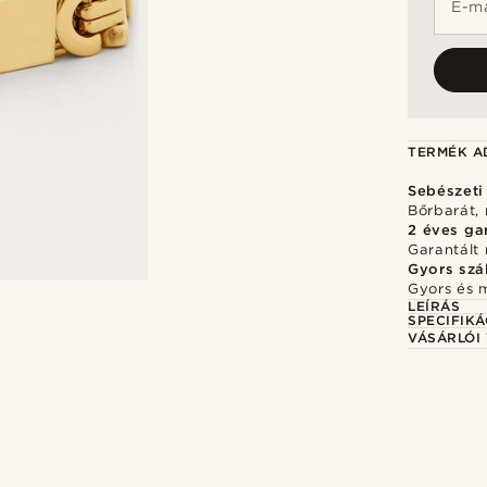
E-ma
TERMÉK A
Sebészeti
Bőrbarát, 
2 éves ga
Garantált 
Gyors szál
Gyors és 
LEÍRÁS
SPECIFIKÁ
VÁSÁRLÓI