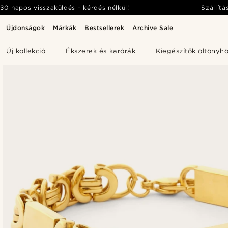
30 napos visszaküldés - kérdés nélkül!
Szállítá
Újdonságok
Márkák
Bestsellerek
Archive Sale
Új kollekció
Ékszerek és karórák
Kiegészítők öltönyh