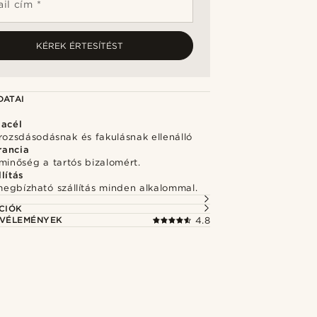
il cím *
KÉREK ÉRTESÍTÉST
DATAI
 acél
rozsdásodásnak és fakulásnak ellenálló
rancia
minőség a tartós bizalomért.
lítás
megbízható szállítás minden alkalommal.
CIÓK
 VÉLEMÉNYEK
4.8