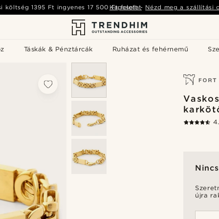
si költség
1395 Ft
ingyenes
17 500 Ft
Kapcsolat
felett
-
Nézd meg a szállítási 
öz
Táskák & Pénztárcák
Ruházat és fehérnemű
Sz
Vaskos
karköt
4
Nincs
Szeret
újra r