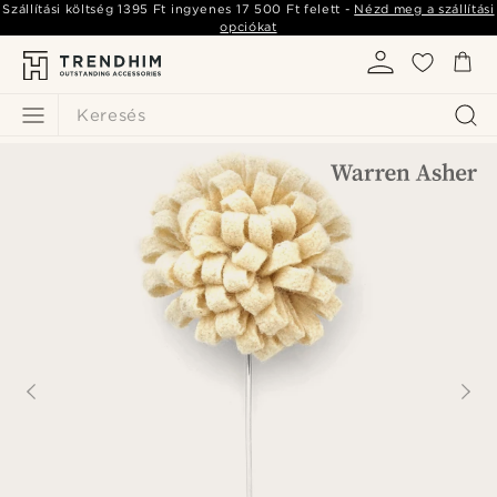
Szállítási költség
1395 Ft
ingyenes
17 500 Ft
felett -
Nézd meg a szállítási
opciókat
Keresés