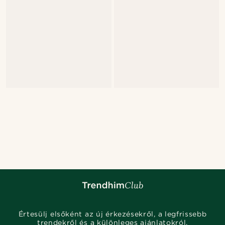
Értesülj elsőként az új érkezésekről, a legfrissebb
trendekről és a különleges ajánlatokról.