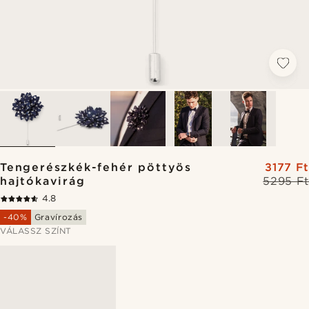
Tengerészkék-fehér pöttyös
3177 Ft
hajtókavirág
5295 Ft
4.8
-40%
Gravírozás
VÁLASSZ SZÍNT