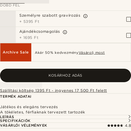
DOBD FEL
Személyre szabott gravírozás
+
5395 Ft
Ajándékcsomagolás
+
1695 Ft
Archive Sale
Akár 50% kedvezmény
Vásárolj most
KOSÁRHOZ ADÁS
Szállítási költség 1395 Ft - ingyenes 17 500 Ft felett
TERMÉK ADATAI
Játékos és elegáns tervezés
A tökéletes, férfiaknak tervezett tartozék
LEÍRÁS
SPECIFIKÁCIÓK
VÁSÁRLÓI VÉLEMÉNYEK
4.8