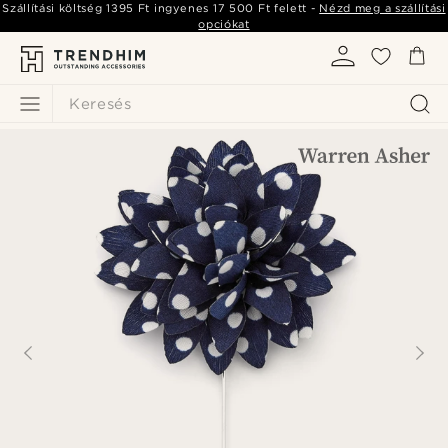
Szállítási költség
1395 Ft
ingyenes
17 500 Ft
felett -
Nézd meg a szállítási
opciókat
Keresés