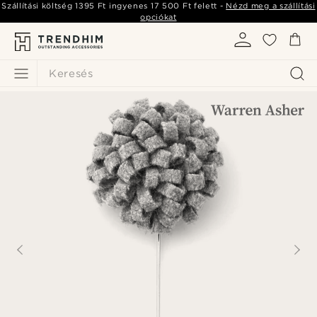
Szállítási költség
1395 Ft
ingyenes
17 500 Ft
felett -
Nézd meg a szállítási
opciókat
Keresés