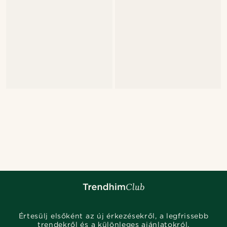
Értesülj elsőként az új érkezésekről, a legfrissebb
trendekről és a különleges ajánlatokról.