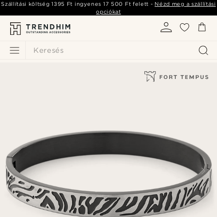
Szállítási költség
1395 Ft
ingyenes
17 500 Ft
felett -
Nézd meg a szállítási
opciókat
Keresés