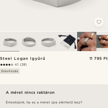
Steel Logan lgyűrű
11 795 Ft
4.1
(28)
Gravírozás
A méret nincs raktáron
Értesítsünk, ha ez a méret újra elérhető lesz?