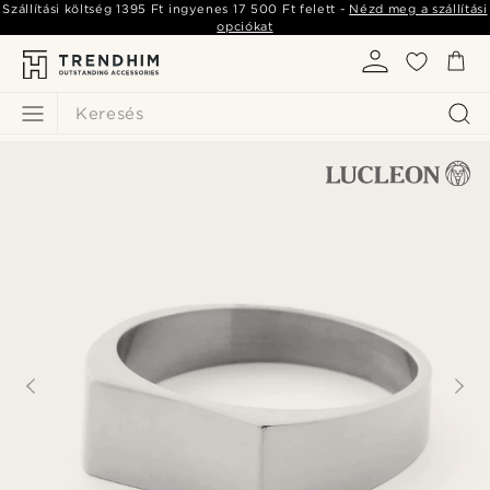
Szállítási költség
1395 Ft
ingyenes
17 500 Ft
felett -
Nézd meg a szállítási
opciókat
Keresés