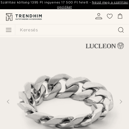
Szállítási költség
1395 Ft
ingyenes
17 500 Ft
felett -
Nézd meg a szállítási
opciókat
Keresés