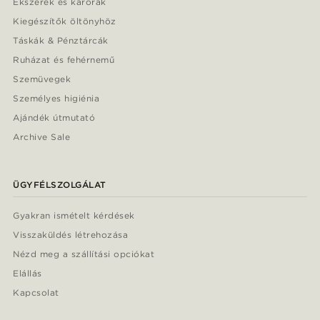
Ékszerek és karórák
Kiegészítők öltönyhöz
Táskák & Pénztárcák
Ruházat és fehérnemű
Szemüvegek
Személyes higiénia
Ajándék útmutató
Archive Sale
ÜGYFÉLSZOLGÁLAT
Gyakran ismételt kérdések
Visszaküldés létrehozása
Nézd meg a szállítási opciókat
Elállás
Kapcsolat