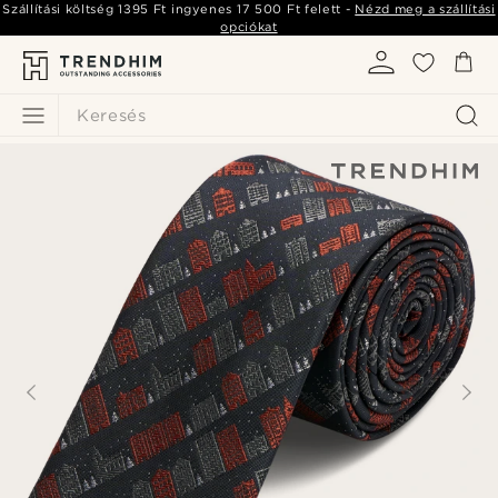
Szállítási költség
1395 Ft
ingyenes
17 500 Ft
felett -
Nézd meg a szállítási
opciókat
Keresés