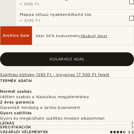
+
1695 Ft
Mappa stílusú nyakkendőtartó tok
+
3395 Ft
Archive Sale
Akár 50% kedvezmény
Vásárolj most
KOSÁRHOZ ADÁS
Szállítási költség 1395 Ft - ingyenes 17 500 Ft felett
TERMÉK ADATAI
Normál szabás
Időtlen szabás a klasszikus megjelenéshez
2 éves garancia
Garantált minőség a tartós bizalomért.
Gyors szállítás
Gyors és megbízható szállítás minden alkalommal.
LEÍRÁS
SPECIFIKÁCIÓK
VÁSÁRLÓI VÉLEMÉNYEK
4.6