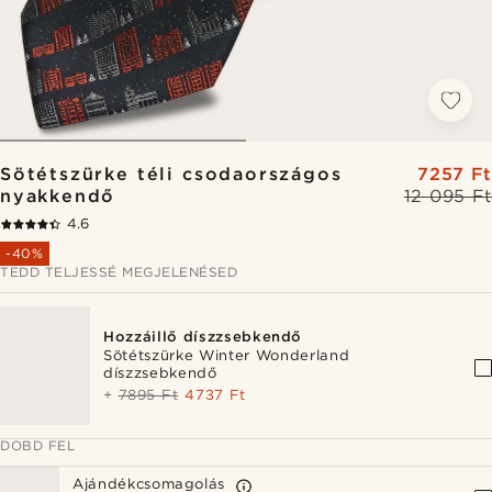
Sötétszürke téli csodaországos
7257 Ft
nyakkendő
12 095 Ft
4.6
-40%
TEDD TELJESSÉ MEGJELENÉSED
Hozzáillő díszzsebkendő
Sötétszürke Winter Wonderland
díszzsebkendő
+
7895 Ft
4737 Ft
DOBD FEL
Ajándékcsomagolás