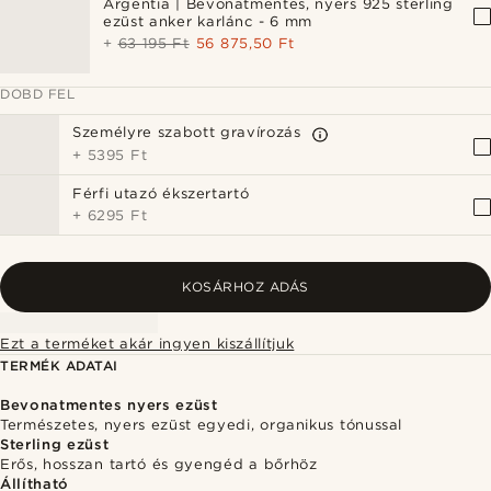
Argentia | Bevonatmentes, nyers 925 sterling
ezüst anker karlánc - 6 mm
+
63 195 Ft
56 875,50 Ft
DOBD FEL
Személyre szabott gravírozás
+
5395 Ft
Férfi utazó ékszertartó
+
6295 Ft
KOSÁRHOZ ADÁS
Ezt a terméket akár ingyen kiszállítjuk
TERMÉK ADATAI
Bevonatmentes nyers ezüst
Természetes, nyers ezüst egyedi, organikus tónussal
Sterling ezüst
Erős, hosszan tartó és gyengéd a bőrhöz
Állítható