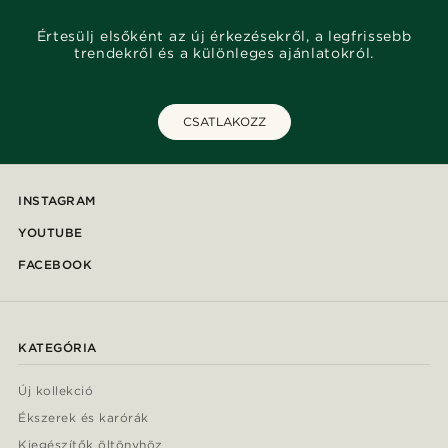
Értesülj elsőként az új érkezésekről, a legfrissebb
trendekről és a különleges ajánlatokról.
CSATLAKOZZ
INSTAGRAM
YOUTUBE
FACEBOOK
KATEGÓRIA
Új kollekció
Ékszerek és karórák
Kiegészítők öltönyhöz