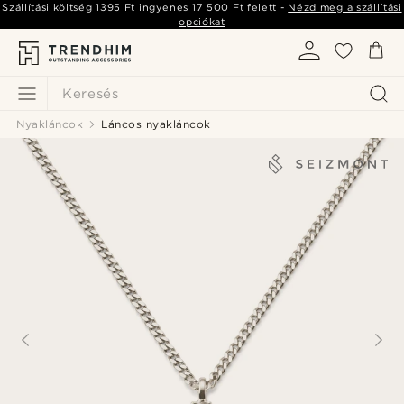
Szállítási költség
1395 Ft
ingyenes
17 500 Ft
felett -
Nézd meg a szállítási
opciókat
Keresés
Nyakláncok
Láncos nyakláncok