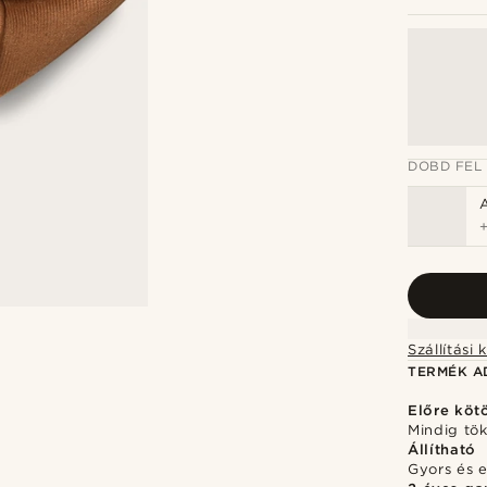
DOBD FEL
TERMÉK A
Előre köt
Mindig tö
Állítható
Gyors és 