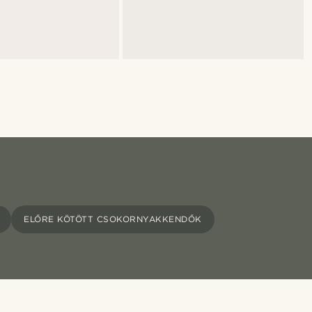
ELŐRE KÖTÖTT CSOKORNYAKKENDŐK