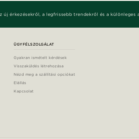
z új érkezésekről, a legfrissebb trendekről és a különleges 
ÜGYFÉLSZOLGÁLAT
Gyakran ismételt kérdések
Visszaküldés létrehozása
Nézd meg a szállítási opciókat
Elállás
Kapcsolat