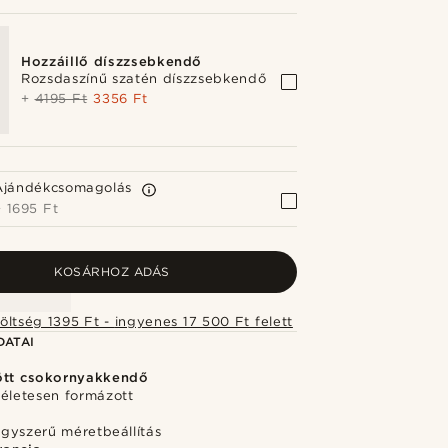
Hozzáillő díszzsebkendő
Rozsdaszínű szatén díszzsebkendő
+
4195 Ft
3356 Ft
Ajándékcsomagolás
+
1695 Ft
KOSÁRHOZ ADÁS
Szállítási költség 1395 Ft - ingyenes 17 500 Ft felett
DATAI
ött csokornyakkendő
kéletesen formázott
egyszerű méretbeállítás