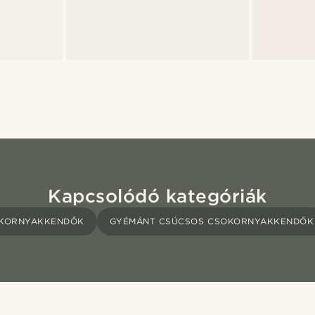
Kapcsolódó kategóriák
OKORNYAKKENDŐK
GYÉMÁNT CSÚCSOS CSOKORNYAKKENDŐK