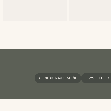
CSOKORNYAKKENDŐK
EGYSZÍNŰ CS