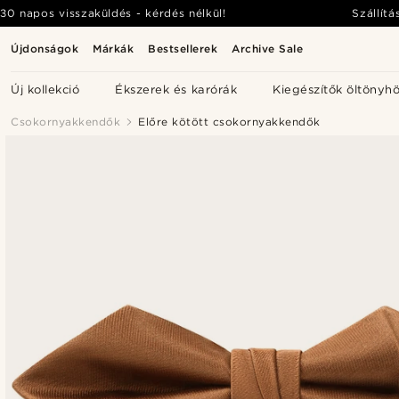
30 napos visszaküldés - kérdés nélkül!
Szállítá
Újdonságok
Márkák
Bestsellerek
Archive Sale
Új kollekció
Ékszerek és karórák
Kiegészítők öltönyh
Csokornyakkendők
Előre kötött csokornyakkendők