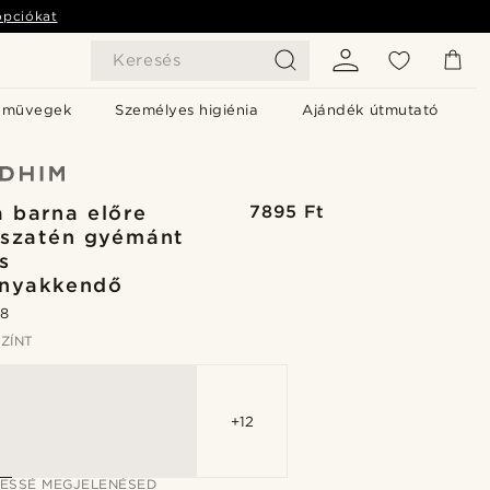
opciókat
Keresés
emüvegek
Személyes higiénia
Ajándék útmutató
 barna előre
7895 Ft
 szatén gyémánt
s
rnyakkendő
.8
ZÍNT
+12
JESSÉ MEGJELENÉSED