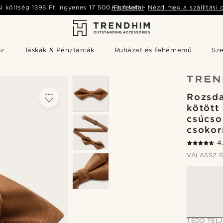
si költség
1395 Ft
ingyenes
17 500 Ft
Kapcsolat
felett
-
Nézd meg a szállítási 
öz
Táskák & Pénztárcák
Ruházat és fehérnemű
Sz
Rozsda
kötött
csúcso
csoko
4
VÁLASSZ S
TEDD TEL