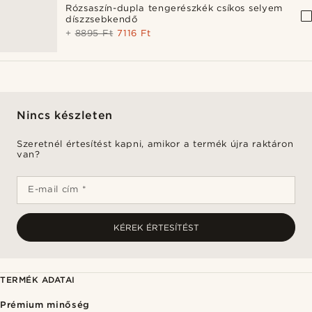
Rózsaszín-dupla tengerészkék csíkos selyem
díszzsebkendő
+
8895 Ft
7116 Ft
Nincs készleten
Szeretnél értesítést kapni, amikor a termék újra raktáron
van?
E-mail cím *
KÉREK ÉRTESÍTÉST
TERMÉK ADATAI
Prémium minőség