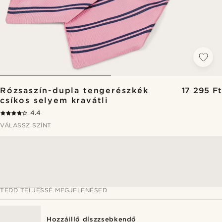
Rózsaszín-dupla tengerészkék
17 295 Ft
csíkos selyem kravátli
4.4
VÁLASSZ SZÍNT
TEDD TELJESSÉ MEGJELENÉSED
Hozzáillő díszzsebkendő