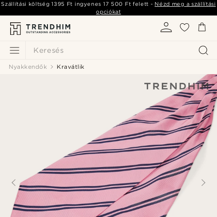
Szállítási költség
1395 Ft
ingyenes
17 500 Ft
felett -
Nézd meg a szállítási
opciókat
Keresés
Nyakkendők
Kravátlik