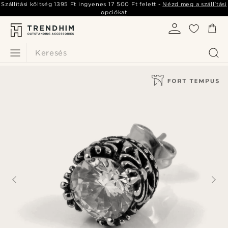
Szállítási költség
1395 Ft
ingyenes
17 500 Ft
felett -
Nézd meg a szállítási
opciókat
Keresés