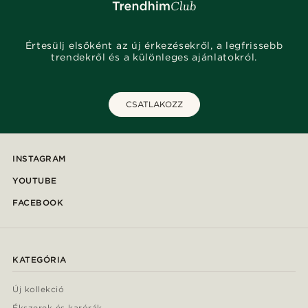
Értesülj elsőként az új érkezésekről, a legfrissebb
trendekről és a különleges ajánlatokról.
CSATLAKOZZ
INSTAGRAM
YOUTUBE
FACEBOOK
KATEGÓRIA
Új kollekció
Ékszerek és karórák