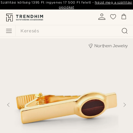
Szállítási költség
1395 Ft
ingyenes
17 500 Ft
felett -
Nézd meg a szállítási
opciókat
Keresés