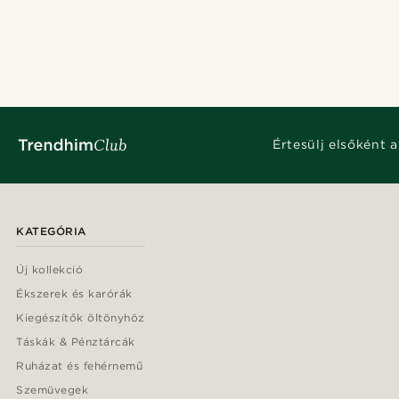
Értesülj elsőként a
KATEGÓRIA
Új kollekció
Ékszerek és karórák
Kiegészítők öltönyhöz
Táskák & Pénztárcák
Ruházat és fehérnemű
Szemüvegek