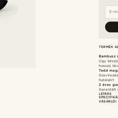
E-ma
TERMÉK A
Bambusz 
Úgy készül
hosszú tá
Tedd mag
Gravírozá
hatásért
2 éves ga
Garantált 
LEÍRÁS
SPECIFIKÁ
VÁSÁRLÓI