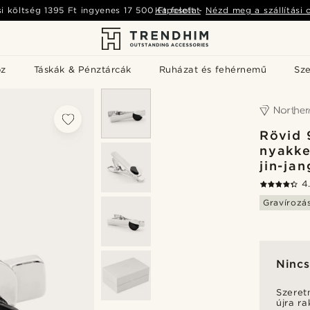
si költség
1395 Ft
ingyenes
17 500 Ft
Kapcsolat
felett
-
Nézd meg a szállítási 
öz
Táskák & Pénztárcák
Ruházat és fehérnemű
Sz
Rövid 
nyakke
jin-jan
4
Gravírozá
Nincs
Szeret
újra r