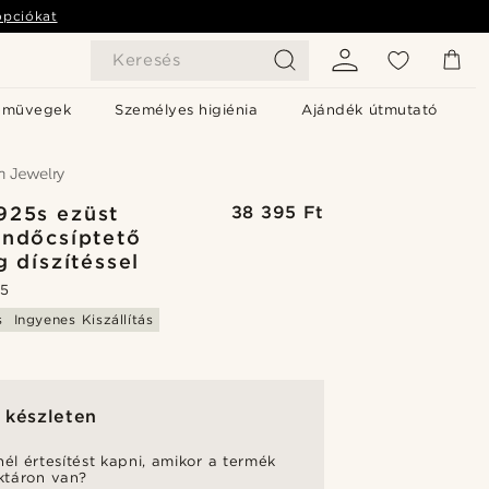
opciókat
Keresés
emüvegek
Személyes higiénia
Ajándék útmutató
925s ezüst
38 395 Ft
ndőcsíptető
g díszítéssel
.5
s
Ingyenes Kiszállítás
 készleten
nél értesítést kapni, amikor a termék
aktáron van?