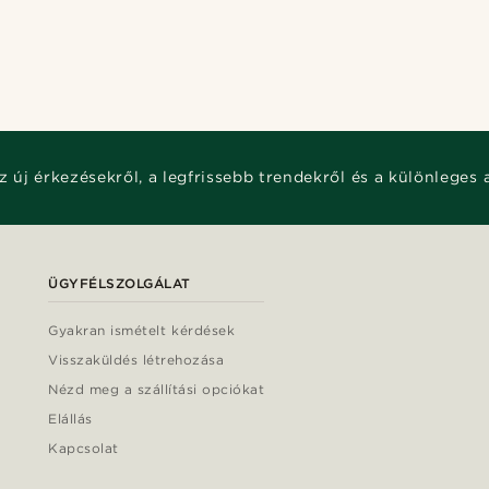
z új érkezésekről, a legfrissebb trendekről és a különleges 
ÜGYFÉLSZOLGÁLAT
Gyakran ismételt kérdések
Visszaküldés létrehozása
Nézd meg a szállítási opciókat
Elállás
Kapcsolat