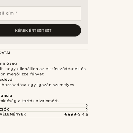
il cím *
KÉREK ÉRTESÍTÉST
DATAI
minőség
t, hogy ellenálljon az elszíneződésnek és
von megőrizze fényét
adévá
s hozzáadása egy igazán személyes
rancia
minőség a tartós bizalomért.
CIÓK
 VÉLEMÉNYEK
4.5