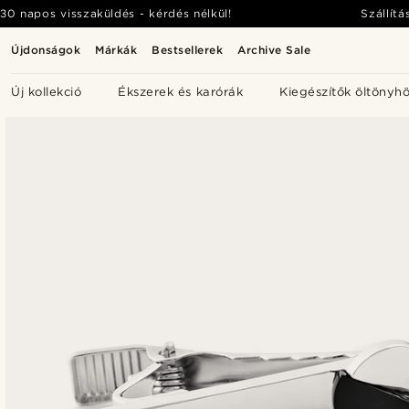
30 napos visszaküldés - kérdés nélkül!
Szállítá
Újdonságok
Márkák
Bestsellerek
Archive Sale
Új kollekció
Ékszerek és karórák
Kiegészítők öltönyh