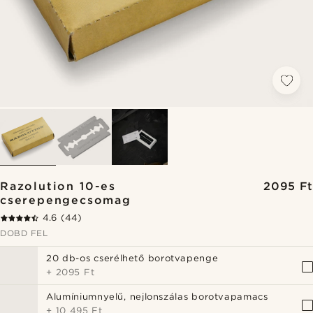
Razolution 10-es
2095 Ft
cserepengecsomag
4.6
(44)
DOBD FEL
20 db-os cserélhető borotvapenge
+
2095 Ft
Alumíniumnyelű, nejlonszálas borotvapamacs
+
10 495 Ft