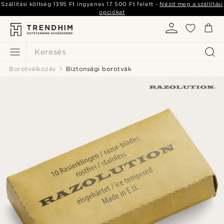
Szállítási költség
1395 Ft
ingyenes
17 500 Ft
felett -
Nézd meg a szállítási
opciókat
Keresés
Borotválkozás
Biztonsági borotvák