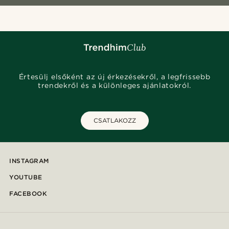
Értesülj elsőként az új érkezésekről, a legfrissebb
trendekről és a különleges ajánlatokról.
CSATLAKOZZ
INSTAGRAM
YOUTUBE
FACEBOOK