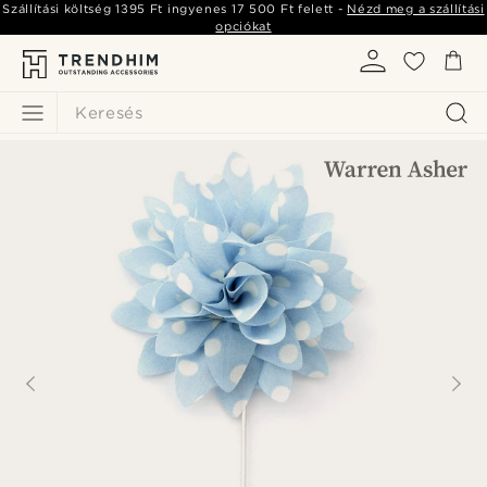
Szállítási költség
1395 Ft
ingyenes
17 500 Ft
felett -
Nézd meg a szállítási
opciókat
Keresés