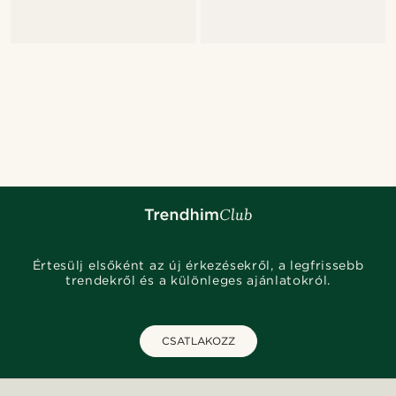
Értesülj elsőként az új érkezésekről, a legfrissebb
trendekről és a különleges ajánlatokról.
CSATLAKOZZ