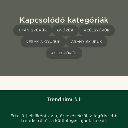
Kapcsolódó kategóriák
TITÁN GYŰRŰK
GYŰRŰK
ACÉLGYŰRŰK
KERÁMIA GYŰRŰK
ARANY GYŰRŰK
ACÉLGYŰRŰK
Értesülj elsőként az új érkezésekről, a legfrissebb
trendekről és a különleges ajánlatokról.