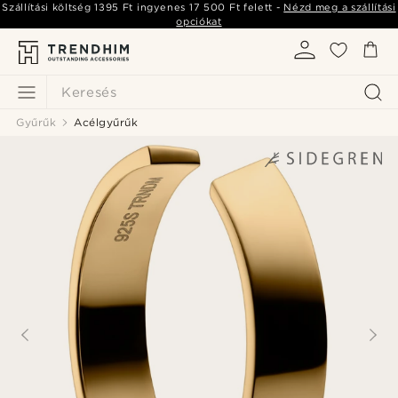
Szállítási költség
1395 Ft
ingyenes
17 500 Ft
felett -
Nézd meg a szállítási
opciókat
Keresés
Gyűrűk
Acélgyűrűk