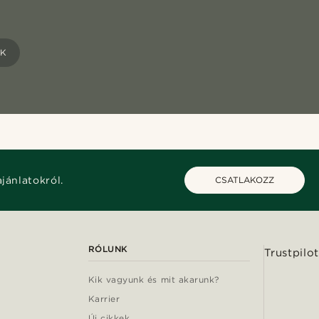
ÁK
ajánlatokról.
CSATLAKOZZ
RÓLUNK
Trustpilot
Kik vagyunk és mit akarunk?
Karrier
Új cikkek