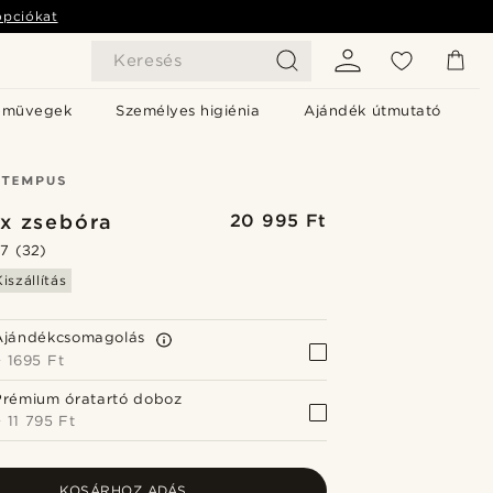
opciókat
Keresés
emüvegek
Személyes higiénia
Ajándék útmutató
x zsebóra
20 995 Ft
.7
(32)
iszállítás
Ajándékcsomagolás
+
1695 Ft
Prémium óratartó doboz
+
11 795 Ft
KOSÁRHOZ ADÁS