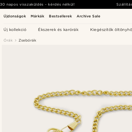
30 napos visszaküldés - kérdés nélkül!
Szállítá
Újdonságok
Márkák
Bestsellerek
Archive Sale
Új kollekció
Ékszerek és karórák
Kiegészítők öltönyh
Órák
Zsebórák