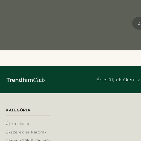
Z
Értesülj elsőként a
KATEGÓRIA
Új kollekció
Ékszerek és karórák
Kiegészítők öltönyhöz