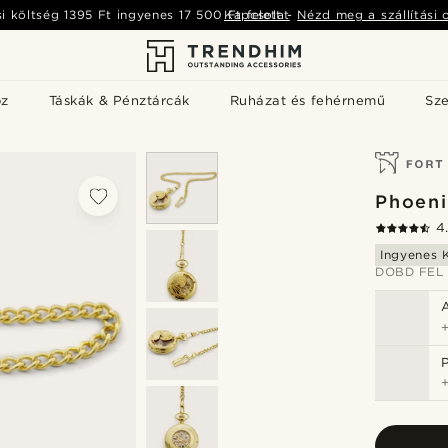
si költség
1395 Ft
ingyenes
17 500 Ft
Kapcsolat
felett
-
Nézd meg a szállítási 
öz
Táskák & Pénztárcák
Ruházat és fehérnemű
Sz
Phoeni
4
Ingyenes K
DOBD FEL