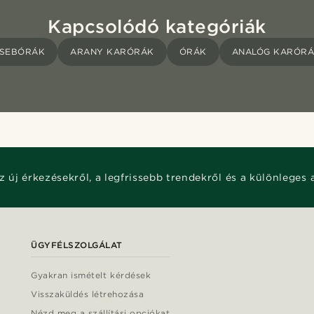
Kapcsolódó kategóriák
SEBÓRÁK
ARANY KARÓRÁK
ÓRÁK
ANALÓG KARÓR
z új érkezésekről, a legfrissebb trendekről és a különleges 
ÜGYFÉLSZOLGÁLAT
Gyakran ismételt kérdések
Visszaküldés létrehozása
Nézd meg a szállítási opciókat