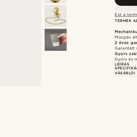
Ezt a term
TERMÉK A
Mechaniku
Mozgás ál
2 éves ga
Garantált 
Gyors szál
Gyors és 
LEÍRÁS
SPECIFIKÁ
VÁSÁRLÓI