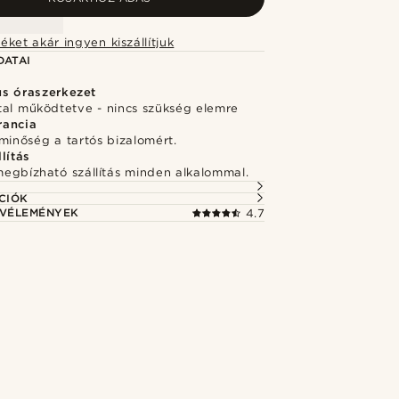
éket akár ingyen kiszállítjuk
DATAI
s óraszerkezet
tal működtetve - nincs szükség elemre
rancia
minőség a tartós bizalomért.
lítás
megbízható szállítás minden alkalommal.
CIÓK
 VÉLEMÉNYEK
4.7